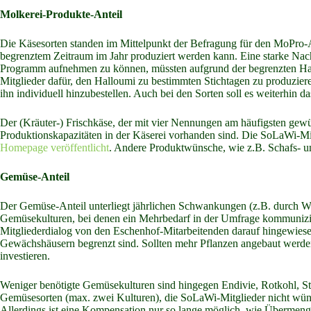
Molkerei-Produkte-Anteil
Die Käsesorten standen im Mittelpunkt der Befragung für den MoPro-A
begrenztem Zeitraum im Jahr produziert werden kann. Eine starke Nach
Programm aufnehmen zu können, müssten aufgrund der begrenzten Hal
Mitglieder dafür, den Halloumi zu bestimmten Stichtagen zu produzier
ihn individuell hinzubestellen. Auch bei den Sorten soll es weiterhin 
Der (Kräuter-) Frischkäse, der mit vier Nennungen am häufigsten gewü
Produktionskapazitäten in der Käserei vorhanden sind. Die SoLaWi-Mitg
Homepage veröffentlicht
. Andere Produktwünsche, wie z.B. Schafs- u
Gemüse-Anteil
Der Gemüse-Anteil unterliegt jährlichen Schwankungen (z.B. durch Wet
Gemüsekulturen, bei denen ein Mehrbedarf in der Umfrage kommunizier
Mitgliederdialog von den Eschenhof-Mitarbeitenden darauf hingewiesen
Gewächshäusern begrenzt sind. Sollten mehr Pflanzen angebaut werde
investieren.
Weniger benötigte Gemüsekulturen sind hingegen Endivie, Rotkohl, 
Gemüsesorten (max. zwei Kulturen), die SoLaWi-Mitglieder nicht wüns
Allerdings ist eine Kompensation nur so lange möglich, wie Überm