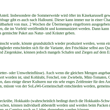
nteil. Insbesondere die Sommerweide wird öfter im Käsekarussell gew
frage gibt es auch nach Halloumi. Dieser kann immer nur in einer Cha
tbarkeit von max. 2 Wochen die Übermengen eingefroren ausgegeben 
en, die im Vorfeld veröffentlicht und kommuniziert werden. Dann kann
das gemischte Paket aus Natur- und Kräuter geben.
nscht wurde, könnte grundsätzlich wieder produziert werden, wenn ein
lieder entschieden sich für die Variante, den Frischkäse selbst aus Q
nd Ziegenkäse, können jedoch mangels Schafen und Ziegen auf dem Esc
ter- oder Umwelteinflüsse). Auch wenn die gleichen Mengen angebaut we
t worden ist, sind Kohlrabi, Fenchel, rote Zwiebeln, Mini-Tomaten, G
, dass einige dieser Kulturen nur ein sehr enges Zeitfenster für den 
n, müsste von der SoLaWi-Gemeinschaft entschieden werden, gemeinsch
Steckrübe, Hokkaido (wahrscheinlich bedingt durch die Hokkaido-Sch
chen, können individuell abbestellt werden und werden beim Packen (
engen an Gemüse noch an Läden abgegeben werden können.