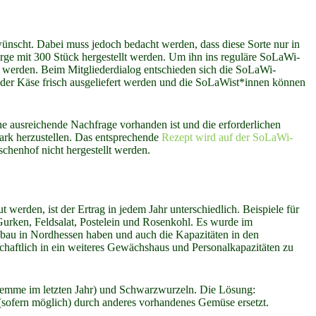
ünscht. Dabei muss jedoch bedacht werden, dass diese Sorte nur in
rge mit 300 Stück hergestellt werden. Um ihn ins reguläre SoLaWi-
werden. Beim Mitgliederdialog entschieden sich die SoLaWi-
 der Käse frisch ausgeliefert werden und die SoLaWist*innen können
e ausreichende Nachfrage vorhanden ist und die erforderlichen
uark herzustellen. Das entsprechende
Rezept wird auf der SoLaWi-
henhof nicht hergestellt werden.
rden, ist der Ertrag in jedem Jahr unterschiedlich. Beispiele für
urken, Feldsalat, Postelein und Rosenkohl. Es wurde im
Anbau in Nordhessen haben und auch die Kapazitäten in den
aftlich in ein weiteres Gewächshaus und Personalkapazitäten zu
wemme im letzten Jahr) und Schwarzwurzeln. Die Lösung:
sofern möglich) durch anderes vorhandenes Gemüse ersetzt.