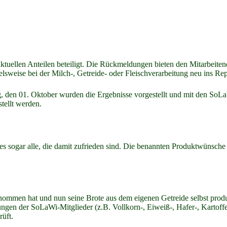
tuellen Anteilen beteiligt. Die Rückmeldungen bieten den Mitarbeiten
pielsweise bei der Milch-, Getreide- oder Fleischverarbeitung neu ins
, den 01. Oktober wurden die Ergebnisse vorgestellt und mit den SoL
tellt werden.
nd es sogar alle, die damit zufrieden sind. Die benannten Produktwüns
ommen hat und nun seine Brote aus dem eigenen Getreide selbst produzi
ngen der SoLaWi-Mitglieder (z.B. Vollkorn-, Eiweiß-, Hafer-, Kartoff
üft.