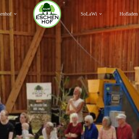
enhof
SoLaWi
Hofladen