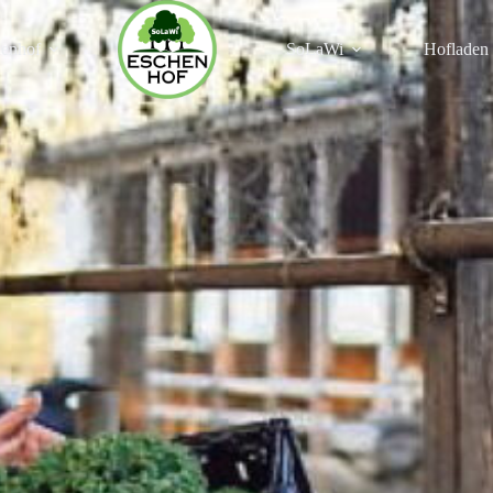
enhof
SoLaWi
Hofladen